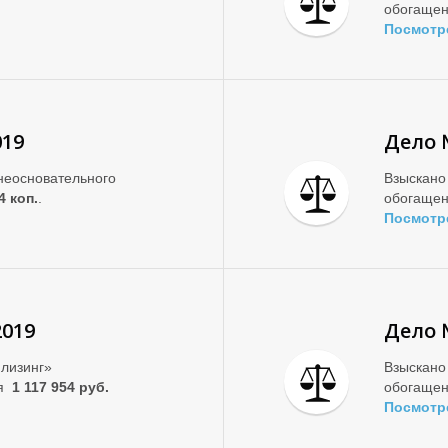
обогаще
Посмотр
019
Дело 
неосновательного
Взыскано
4 коп.
.
обогаще
Посмотр
2019
Дело 
лизинг»
Взыскано
ия
1 117 954 руб.
обогаще
Посмотр