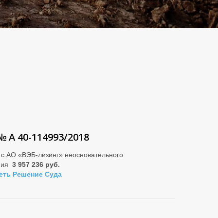
№ А 40-114993/2018
 с АО «ВЭБ-лизинг» неосновательного
ния
3 957 236 руб.
еть Решение Суда