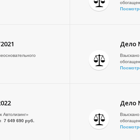
обогаще
Посмотр
/2021
Дело 
еосновательного
Взыскано
обогаще
Посмотр
2022
Дело 
к Автолизинг»
Взыскано
ия
7 649 690 руб.
обогаще
Посмотр