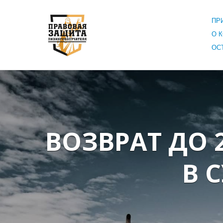
ПР
О 
ОС
ВОЗВРАТ ДО
В 